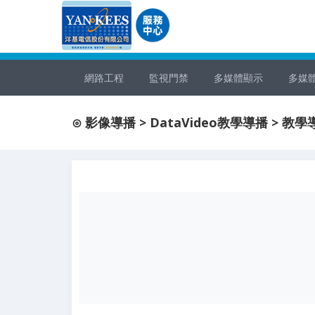
網路工程
監視門禁
多媒體顯示
多媒
⊙ 影像導播 > DataVideo教學導播 > 教