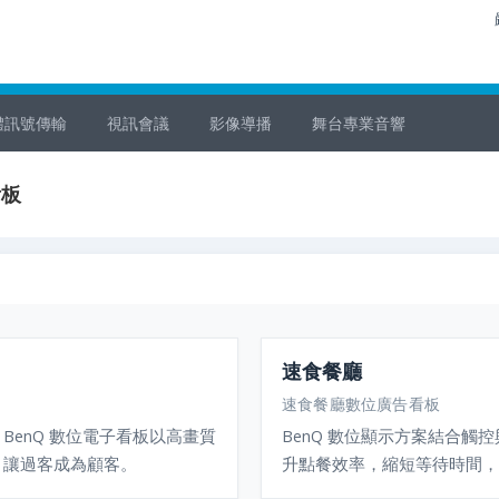
體訊號傳輸
視訊會議
影像導播
舞台專業音響
看板
速食餐廳
速食餐廳數位廣告看板
enQ 數位電子看板以高畫質
BenQ 數位顯示方案結合觸控
，讓過客成為顧客。
升點餐效率，縮短等待時間，