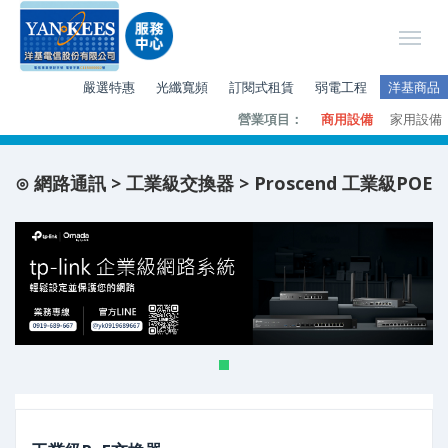
嚴選特惠
光纖寬頻
訂閱式租賃
弱電工程
洋基商品
營業項目：
商用設備
家用設備
⊙ 網路通訊 > 工業級交換器 > Proscend 工業級POE