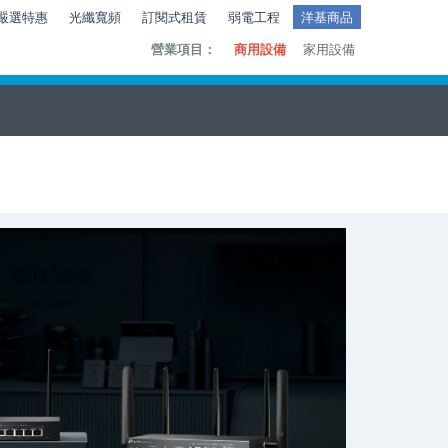
嚴選特惠
光纖寬頻
訂閱式租賃
弱電工程
洋基商品
營業項目：
商用設備
家用設備