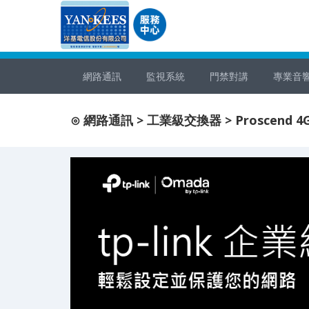
網路通訊
監視系統
門禁對講
專業音
⊙ 網路通訊 > 工業級交換器 > Proscend 